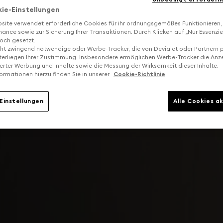
kie-Einstellungen
site verwendet erforderliche Cookies für ihr ordnungsgemäßes Funktionieren,
ance sowie zur Sicherung Ihrer Transaktionen. Durch Klicken auf „Nur Essenzie
och gesetzt.
cht zwingend notwendige oder Werbe-Tracker, die von Devialet oder Partnern p
terliegen Ihrer Zustimmung. Insbesondere ermöglichen Werbe-Tracker die Anz
ierter Werbung und Inhalte sowie die Messung der Wirksamkeit dieser Inhalte.
ormationen hierzu finden Sie in unserer
Cookie-Richtlinie
.
Einstellungen
Alle Cookies a