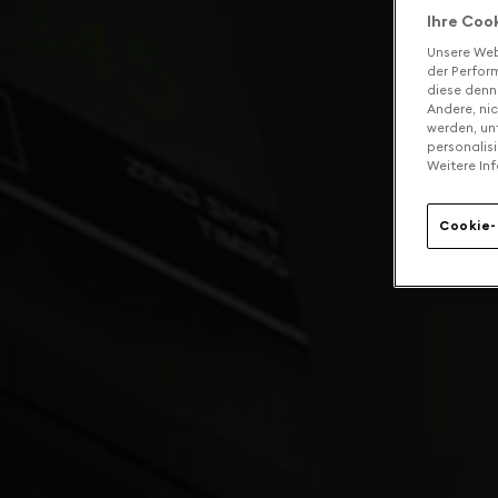
Ihre Coo
Unsere Web
der Perform
diese denn
Andere, ni
werden, un
personalis
Weitere Inf
Cookie-