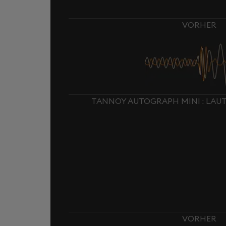
VORHER
TANNOY AUTOGRAPH MINI : LA
VORHER