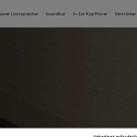
barer Lautsprecher
Soundbar
In-Ear Kopfhörer
Verstärker
Unbedingt erforderli