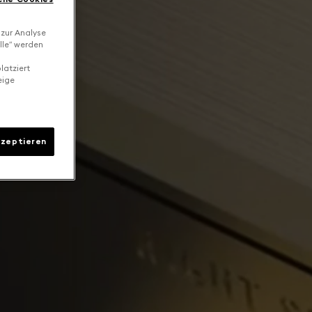
 zur Analyse
lle“ werden
latziert
eige
kzeptieren