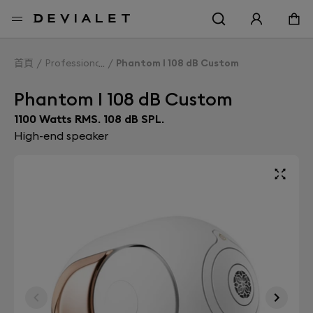
转到主内容
首頁
Professionals
Phantom I 108 dB Custom
Phantom I 108 dB Custom
1100 Watts RMS. 108 dB SPL.
High-end speaker