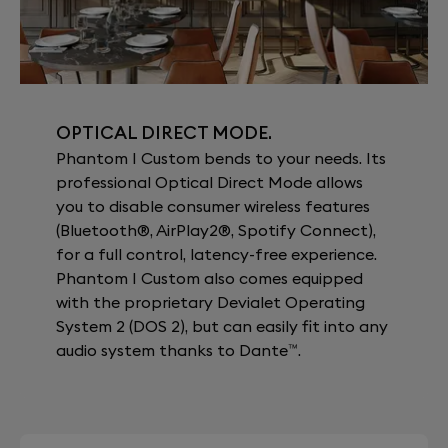
OPTICAL DIRECT MODE.
Phantom I Custom bends to your needs. Its
professional Optical Direct Mode allows
you to disable consumer wireless features
(Bluetooth®, AirPlay2®, Spotify Connect),
for a full control, latency-free experience.
Phantom I Custom also comes equipped
with the proprietary Devialet Operating
System 2 (DOS 2), but can easily fit into any
audio system thanks to Dante™.