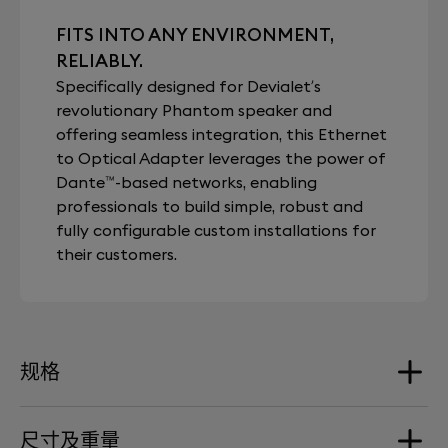
FITS INTO ANY ENVIRONMENT,
RELIABLY.
Specifically designed for Devialet’s
revolutionary Phantom speaker and
offering seamless integration, this Ethernet
to Optical Adapter leverages the power of
Dante™-based networks, enabling
professionals to build simple, robust and
fully configurable custom installations for
their customers.
规格
尺寸及重量