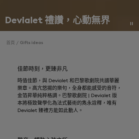
Devialet 禮讚，心動無界
首頁
Gifts ideas
佳節時刻，更臻非凡
時值佳節，與 Devialet 和巴黎歌劇院共譜華麗
樂章。高亢悠揚的樂句，全身都能感受的音符，
金箔昇華純粹格調。巴黎歌劇院 | Devialet 版
本將極致聲學化為法式藝術的雋永詮釋，唯有
Devialet 臻禮方能如此動人。