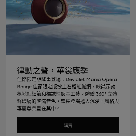
律動之聲，華裳應季
佳節限定版隆重登場：Devialet Mania Opéra
Rouge 佳節限定版披上石榴紅織網，映襯深勃
根地紅細節和標誌性鍍金工藝。體驗 360° 立體
聲環繞的飽滿音色，盛裝登場邀人沉浸，風格與
專屬尊榮盡在其中。
購買