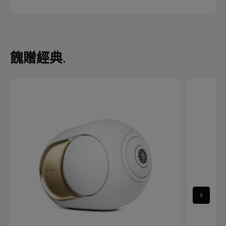
餽贈經典
.