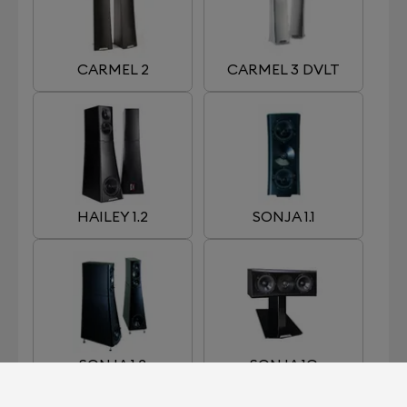
CARMEL 2
CARMEL 3 DVLT
HAILEY 1.2
SONJA 1.1
SONJA 1.2
SONJA 1C