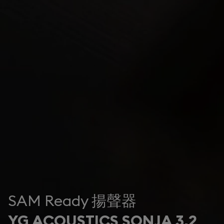
SAM Ready 揚聲器
YG ACOUSTICS SONJA 3.2