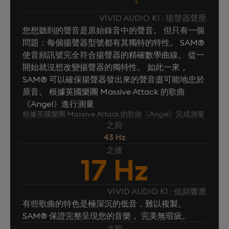
VIVID AUDIO K1 : 揚聲器聲壓
您想聽到的聲音是原始錄音中的聲音。 但只有一個
問題：每個揚聲器型號都有其獨特的特性。 SAM®
使音頻訊號完全符合揚聲器的精確數學曲線。 從一
開始就沒想改變揚聲器的獨特性。 如此一來，
SAM® 可以確保揚聲器發出來的聲音盡可能地忠於
原音。 根據英國樂團 Massive Attack 的歌曲
《Angel》進行測量
根據英國樂團 Massive Attack 的歌曲《Angel》完成測量
之前
43 Hz
之後
17 Hz
VIVID AUDIO K1 : 低頻響應
有些歌曲的特色是極深沉的低音，難以複製。
SAM® 保證完整呈現您的音樂， 完美無瑕疵。
之前