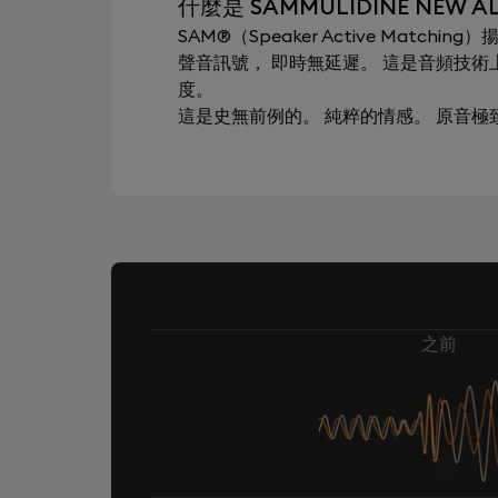
什麼是 SAMMULIDINE NEW A
SAM®（Speaker Active Mat
聲音訊號， 即時無延遲。 這是音頻技
度。
這是史無前例的。 純粹的情感。 原音
之前