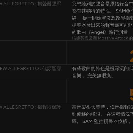
EW ALLEGRETTO : 揚聲器聲壓
您想聽到的聲音是原始錄音中
都有其獨特的特性。 SAM
線。 從一開始就沒想改變揚聲
揚聲器發出來的聲音盡可能地忠於原
的歌曲《Angel》進行測量
根據英國樂團 Massive Attac
NEW ALLEGRETTO : 低頻響應
有些歌曲的特色是極深沉的低
音樂， 完美無瑕疵。
EW ALLEGRETTO : 揚聲器保護
當音樂很大聲時，低音揚聲
到偏移的極限。 在這種情況
壞。 SAM 監控揚聲器位移