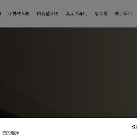
响
便携式音响
回音壁音响
真无线耳机
放大器
关于我们
仅
，您的选择