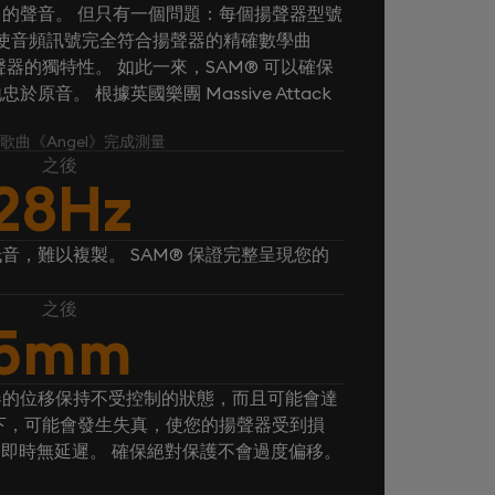
的聲音。 但只有一個問題：每個揚聲器型號
® 使音頻訊號完全符合揚聲器的精確數學曲
器的獨特性。 如此一來，SAM® 可以確保
音。 根據英國樂團 Massive Attack
k 的歌曲《Angel》完成測量
之後
28Hz
音，難以複製。 SAM® 保證完整呈現您的
之後
5mm
器的位移保持不受控制的狀態，而且可能會達
下，可能會發生失真，使您的揚聲器受到損
， 即時無延遲。 確保絕對保護不會過度偏移。