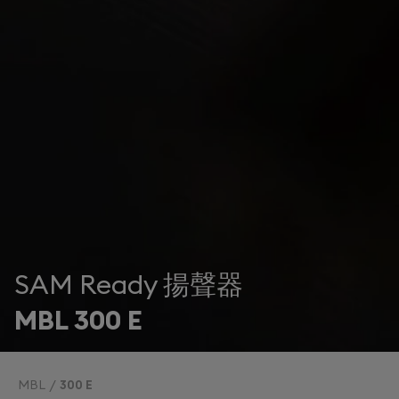
SAM Ready 揚聲器
MBL 300 E
MBL
300 E