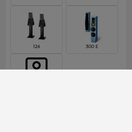
126
300 E
311 E