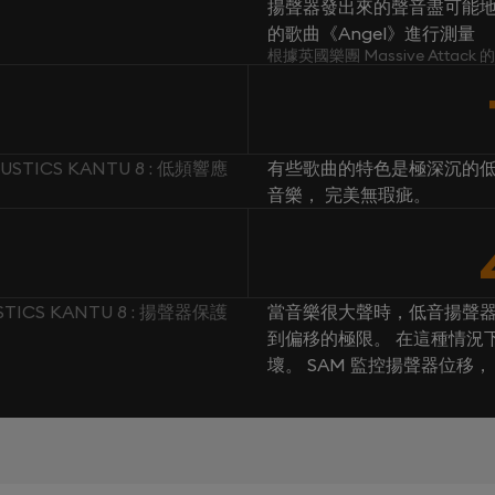
揚聲器發出來的聲音盡可能地忠於原
的歌曲《Angel》進行測量
根據英國樂團 Massive Attac
USTICS KANTU 8 : 低頻響應
有些歌曲的特色是極深沉的低
音樂， 完美無瑕疵。
STICS KANTU 8 : 揚聲器保護
當音樂很大聲時，低音揚聲
到偏移的極限。 在這種情況
壞。 SAM 監控揚聲器位移