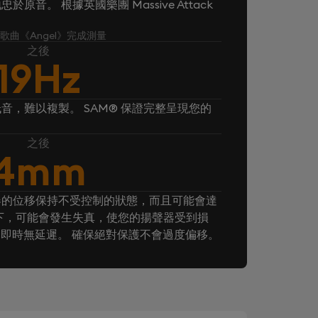
音。 根據英國樂團 Massive Attack
k 的歌曲《Angel》完成測量
之後
19Hz
音，難以複製。 SAM® 保證完整呈現您的
之後
4mm
器的位移保持不受控制的狀態，而且可能會達
下，可能會發生失真，使您的揚聲器受到損
， 即時無延遲。 確保絕對保護不會過度偏移。