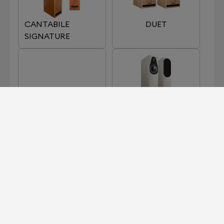
CANTABILE
DUET
SIGNATURE
EMERAUDE
EUTERPE
EUTERPE SUPREME
LUNNA
載入更多