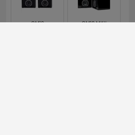
QM10
QM10 MKII
帝瓦雷专业版？
点此了解！
14 天免費試用 -
免费 UPS 配送
安
僅限官網訂單