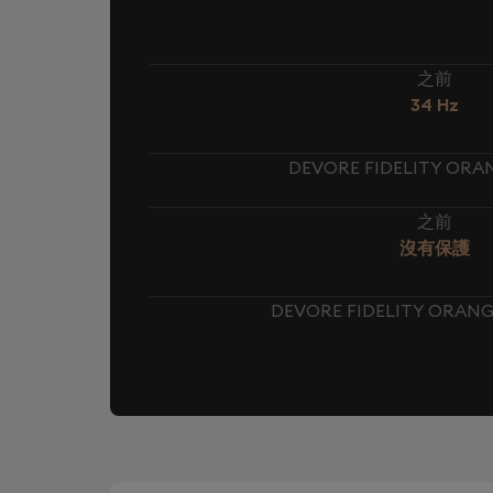
之前
34 Hz
DEVORE FIDELITY OR
之前
沒有保護
DEVORE FIDELITY ORAN