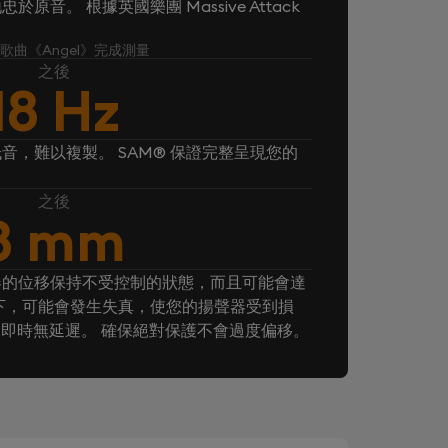
音。 根據英國樂團 Massive Attack
k 的歌曲《Angel》完成測量
之後
18 Hz
音，難以複製。 SAM® 保證完整呈現您的
之後
8 mm
器的位移保持不受控制的狀態，而且可能會達
下，可能會發生失真，使您的揚聲器受到損
， 即時無延遲。 確保絕對保護不會過度偏移。