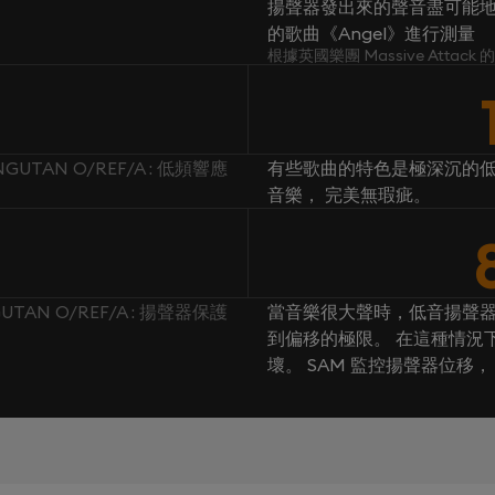
揚聲器發出來的聲音盡可能地忠於原
的歌曲《Angel》進行測量
根據英國樂團 Massive Attac
ANGUTAN O/REF/A : 低頻響應
有些歌曲的特色是極深沉的低
音樂， 完美無瑕疵。
GUTAN O/REF/A : 揚聲器保護
當音樂很大聲時，低音揚聲
到偏移的極限。 在這種情況
壞。 SAM 監控揚聲器位移