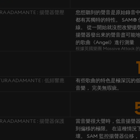
URA ADAMANTE : 揚聲器聲壓
您想聽到的聲音是原始錄音中
都有其獨特的特性。 SAM
線。 從一開始就沒想改變揚聲
揚聲器發出來的聲音盡可能地忠於原
的歌曲《Angel》進行測量
根據英國樂團 Massive Attac
TURA ADAMANTE : 低頻響應
有些歌曲的特色是極深沉的低
音樂， 完美無瑕疵。
URA ADAMANTE : 揚聲器保護
當音樂很大聲時，低音揚聲
到偏移的極限。 在這種情況
壞。 SAM 監控揚聲器位移