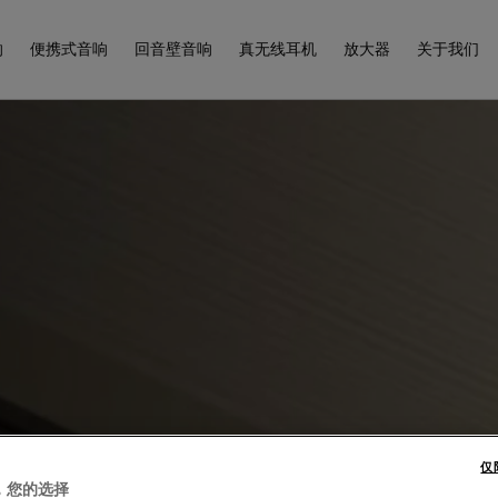
响
便携式音响
回音壁音响
真无线耳机
放大器
关于我们
仅
，您的选择