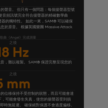
的聲音。 但只有一個問題：每個揚聲器型號
® 使音頻訊號完全符合揚聲器的精確數學曲
器的獨特性。 如此一來，SAM® 可以確保
音。 根據英國樂團 Massive Attack
k 的歌曲《Angel》完成測量
之後
18 Hz
音，難以複製。 SAM® 保證完整呈現您的
之後
5 mm
器的位移保持不受控制的狀態，而且可能會達
下，可能會發生失真，使您的揚聲器受到損
， 即時無延遲。 確保絕對保護不會過度偏移。