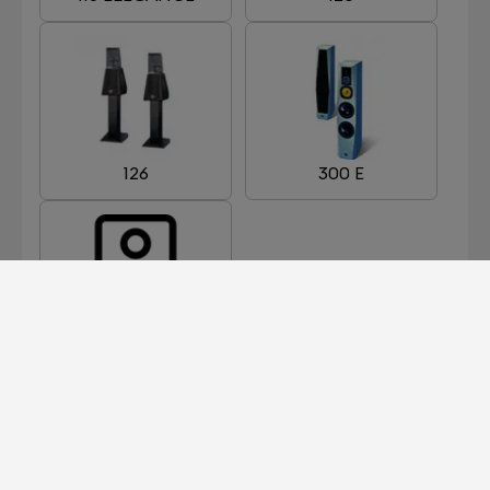
126
300 E
311 E