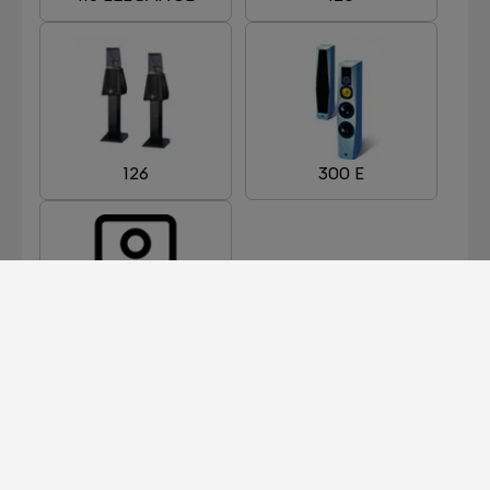
126
300 E
311 E