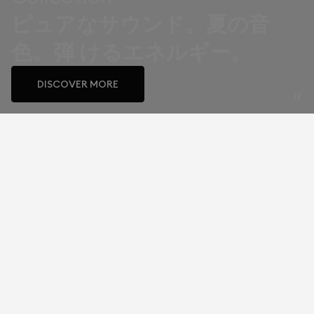
ピュアなサウンド。夏の音
色。弾 けるエネルギー。
DISCOVER MORE
究極のオーディオ体験を
私たちのスピーカー
ポータ