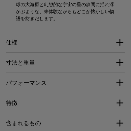
球の大海原と幻想的な宇宙の星の狭間に揺れ浮
かぶような、未体験ながらもどこか懐かしい物
語を紡ぎだします。
仕様
寸法と重量
ラウドスピーカー
1 x アルミニウムフルレンジドライバー
パフォーマンス
2 x アルミニウム低音ドライバー
寸法
幅: 157 mm | 高さ 168 mm | 奥行き: 219 mm
デジタル・アナログ変換
特徴
最大サウンドレベル
Devialet 高性能プロセッサー内蔵DAC
重量
24bits / 96kHz
101 dB SPL
2 x 4.3 kg
含まれるもの
THD: -112dB
同期