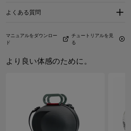
増幅パワー
Stereo pairing via Devialet App
2x Phantom II 98 dB Deep Blue
プロセッサ
2 x 400ワットRMS
よくある質問
2x Power cords
ARM Cortex-A9 1.25GHzプロセッサ 512MB DDR3-1600
1 Quickstart guide
接続性
メモリ
増幅性能
Airplay 2
デビアレアプリを使用して、Phantom IIに接続さ
マニュアルをダウンロー
チュートリアルを見
THD+N* ： 0.001%｜飽和：0｜バックグラウンドノイ
Spotify コネクト
サイドメッキ
ド
る
れたソース上で音量をコントロールすることがで
ズ 0 dB SPL 1m (*全高調波歪み+ノイズ)
Bluetooth : A2DおよびAVRCPプロファイル、AAC、
きますか？
ボディ: ブルー RAL 5011｜グラスファイバー入りマット
SBCオーディオコーデック）
ブルーPC-ABSサイド
より良い体感のために。
Roon Ready (最大24ビット/96kHz入力)
周波数応答（帯域幅）
Phantom IIに接続されたすべての音源のボリュームをデ
UPnP レンダラー（最大24bit/96kHzまで入力可能）
ビアレアプリから直接操作することができます。トラッ
帯域幅：18Hz～21kHz（-6dB）
アナログ/オプティカル・ジャック入力（最大24ビッ
電源
クコントロール（再生、一時停止等の操作）は、アナロ
周波数特性精度：± 1dB（25Hz～20kHz）
ト/96kHzまで入力可能）
グ入力ジャック（※このタイプのコマンドには互換性が
IEC 100-240V ~ 50/60Hz
ありません）を除くすべての音源で利用できます。
ネットワーク
Phantom II 95 dB とPhantom II 98 dBの違いは何
独自テクノロジー
ですか？
Wi-Fi デュアルバンド（a/b/g/n/ac 2.4GHz & 5GHz）
ADH3®; HBI2®; SAM2®; ACE2; EVO®
イーサネット RJ-45 10/100/1000 Mbps (ギガビット)
Phantom II 95 dBとPhantom II 98 dBの主な違いはそ
のパワーです。Phantom II 98 dBは、Phantom II 95
アプリ