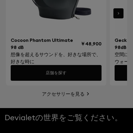
dBの2倍の出力です。両方のモデル共に全く同様のサウ
ンド品質をお届けします。
Devialetアプリ（iOS、Android）
Phantomの保証期間はどうなっていますか？
Phantomには、購入日から2年間の保証が付きます。ま
た、Devialet Careのパッケージをご購入いただくと追
Cocoon Phantom Ultimate
Gecko 
加で3年の保証（トータルで5年間）。
￥48,900
98 dB
98dB
想像を超えるサウンドを、好きな場所で、
空間に
すべて表示
好きな時に
ウォー
店舗を探す
アクセサリーを見る
Devialetの世界をご覧ください。