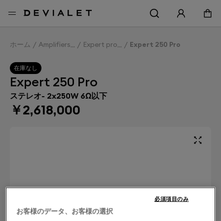
メインコンテンツに移動
ホーム
Amplifiers
Expert pro
Expert 250 Pro
在庫なし
Expert 250 Pro
ステレオ- 2x250W 6Ω以下
￥2,618,000
必須項目のみ
お客様のデータ、お客様の選択