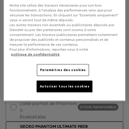
Notre site utilise des traceurs nécessaires pour son bon
fonctionnement, à l'analyse des performances ainsi que pour
sécuriser les transactions. En cliquant sur "Essentiels uniquement"
ceux-ci seront tout de même déposés.
Les autres traceurs non essentiels ou publicitaires déposés par
Devialet ou par des partenaires sont soumis à votre
consentement. Les traceurs publicitaires permettent notamment
de proposer des publicités et contenus personnalisés et de
mesurer la performance de ces contenus.
Pour plus d’informations, reportez-vous à notre
politique de confidentialité
.
Paramètres des cookies
Autoriser tous les cookies
Accessoires : Choisissez le compagnon idéal
LEGS - PHANTOM II
L'allié parfait de Phantom
STOCK INDISPONIBLE
II
En savoir plus
GECKO PHANTOM ULTIMATE 98DB