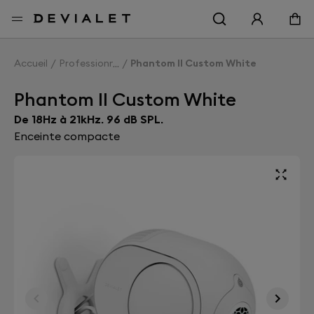
Aller au contenu principal
Accueil
Professionnels
Phantom II Custom White
Phantom II Custom White
De 18Hz à 21kHz. 96 dB SPL.
Enceinte compacte