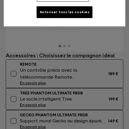
Autoriser tous les cookies
Accessoires : Choisissez le compagnon idéal
REMOTE
Un contrôle précis avec la
189 €
télécommande Remote.
En savoir plus
TREE PHANTOM ULTIMATE 98DB
Le socle intelligent Tree.
199 €
En savoir plus
GECKO PHANTOM ULTIMATE 98DB
Support mural Gecko au design épuré.
149 €
En savoir plus