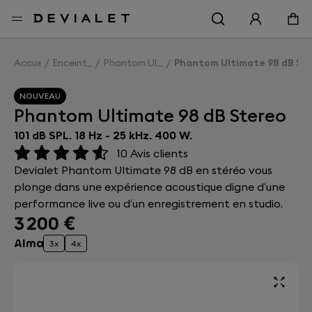
Aller au contenu principal
Accueil
Enceintes
Phantom Ultimate 98 dB
Phantom Ultimate 98 dB St
NOUVEAU
Phantom Ultimate 98 dB Stereo
101 dB SPL. 18 Hz - 25 kHz. 400 W.
10
Avis clients
Devialet Phantom Ultimate 98 dB en stéréo vous
plonge dans une expérience acoustique digne d’une
performance live ou d’un enregistrement en studio.
3 200 €
3x
4x