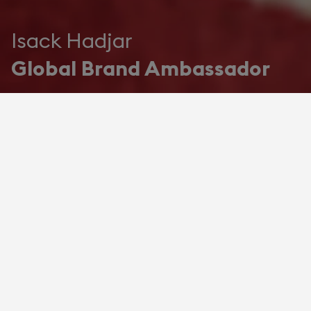
Isack Hadjar
Global Brand Ambassador
L’audace de l'excellence.
Devialet annonce Isack Hadjar
comme ambassadeur
international.
Devialet, fleuron de l'ingénierie acoustique
française, est fier d'annoncer un
partenariat exceptionnel avec le pilote de
Formule 1® Isack Hadjar. Grand espoir du
sport automobile mondial, au sein de
l'écurie Oracle Red Bull Racing, il devient le
premier ambassadeur officiel de la Maison