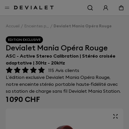
Aller au contenu principal
Accueil
Enceintes portables
Devialet Mania Opéra Rouge
EDITION EXCLUSIVE
Devialet Mania Opéra Rouge
ASC - Active Stereo Calibration | Stéréo croisée
adaptative | 30Hz - 20kHz
115
Avis clients
L’édition exclusive Devialet Mania Opéra Rouge,
notre enceinte stéréo portable haute-fidélité avec
sa station de charge sans fil Devialet Mania Station.
1 090 CHF