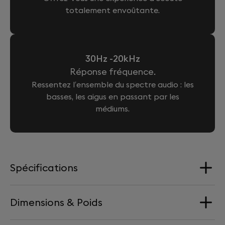
totalement envoûtante.
30Hz -20kHz
Réponse fréquence.
Ressentez l’ensemble du spectre audio : les
basses, les aigus en passant par les
médiums.
Spécifications
Dimensions & Poids
Haut-parleurs
4 haut-parleurs large-bande en aluminium