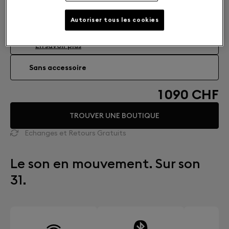
Accessoires : Choisissez le compagnon idéal
Autoriser tous les cookies
DEVIALET MANIA COCOON
Étui de transport
99 CHF
En savoir plus
Sans accessoire
1 090 CHF
TROUVER UNE BOUTIQUE
Echanges et Retours Gratuits
Le son en mouvement. Sur son
31.