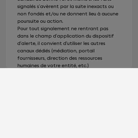
signalés s’avèrent par la suite inexacts ou
non fondés et/ou ne donnent lieu à aucune
poursuite ou action.
Pour tout signalement ne rentrant pas
dans le champ d’application du dispositif
d’alerte, il convient d’utiliser les autres
canaux dédiés (médiation, portail
fournisseurs, direction des ressources
humaines de votre entité, etc.)
Pour tout complément d’information,
veuillez contacter :
ETHICS@DEVIALET.COM
.
Devialet pour les professionnels ?
C'est ici.