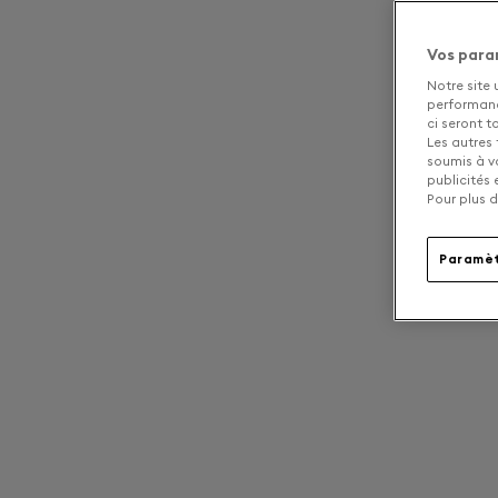
Vos para
Notre site 
performance
ci seront 
Les autres 
soumis à v
publicités
Pour plus d
Paramèt