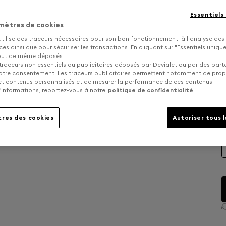
A
Essentiels
mètres de cookies
utilise des traceurs nécessaires pour son bon fonctionnement, à l'analyse des
s ainsi que pour sécuriser les transactions. En cliquant sur "Essentiels uniq
tout de même déposés.
traceurs non essentiels ou publicitaires déposés par Devialet ou par des part
otre consentement. Les traceurs publicitaires permettent notamment de pro
 et contenus personnalisés et de mesurer la performance de ces contenus.
’informations, reportez-vous à notre
politique de confidentialité
.
res des cookies
Autoriser tous 