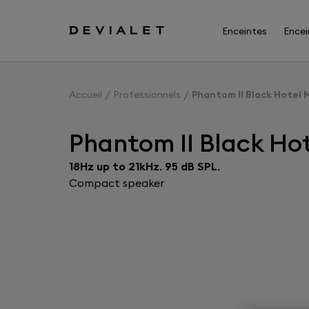
Aller au contenu principal
Enceintes
Encei
Accueil
Professionnels
Phantom II Black Hotel
Phantom II Black Ho
18Hz up to 21kHz. 95 dB SPL.
Compact speaker