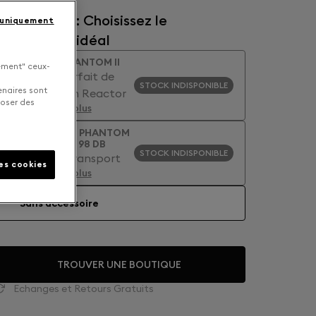
ccessoires : Choisissez le
 uniquement
compagnon idéal
LEGS - PHANTOM II
uement" ceux-
L'allié parfait de
STOCK INDISPONIBLE
enaires sont
Phantom Reactor
poser des
En savoir plus
COCOON PHANTOM
ULTIMATE 98 DB
STOCK INDISPONIBLE
Sac de transport
les cookies
En savoir plus
Sans accessoire
TROUVER UNE BOUTIQUE
Echanges et Retours Gratuits