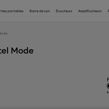
ntes portables
Barre de son
Écouteurs
Amplificateurs
 Mode
tel Mode
F
M