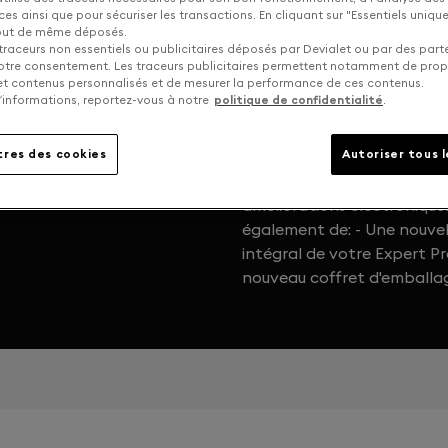
s ainsi que pour sécuriser les transactions. En cliquant sur "Essentiels uniq
tout de même déposés.
traceurs non essentiels ou publicitaires déposés par Devialet ou par des part
otre consentement. Les traceurs publicitaires permettent notamment de pro
 et contenus personnalisés et de mesurer la performance de ces contenus.
’informations, reportez-vous à notre
politique de confidentialité
.
MME AU PREMIER
En réalisant l’upgrade maté
Expert Pro avec Core Infini
res des cookies
Autoriser tous 
tout particulier apporté à 
le retrouver comme au premi
améliorations électroniques 
également de: - Une nouvel
intégral de votre Expert P
nouveau coffret d'emballa