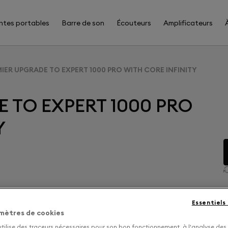
ntes portables
Barre de son
Écouteurs
Amplificateurs
IER UPGRADE TO EXPERT 1000 PRO WITH CORE INFINITY
 TO EXPERT 1000 PRO
Y
Essentiels
mètres de cookies
utilise des traceurs nécessaires pour son bon fonctionnement, à l'analyse des