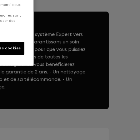
uement" ceux-
enaires sont
poser des
rielle de votre système Expert vers
ty, nous vous garantissons un soin
les cookies
votre appareil pour que vous puissiez
er jour. En plus de toutes les
et logicielles, vous bénéficierez
le garantie de 2 ans. - Un nettoyage
ro et de sa télécommande. - Un
ge.