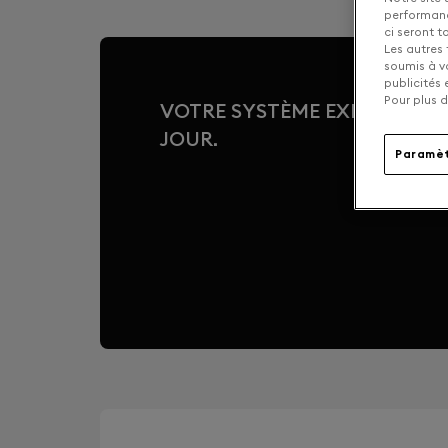
performance
ci seront 
Les autres 
soumis à v
publicités
Pour plus d
VOTRE SYSTÈME EXPERT, CO
JOUR.
Paramèt