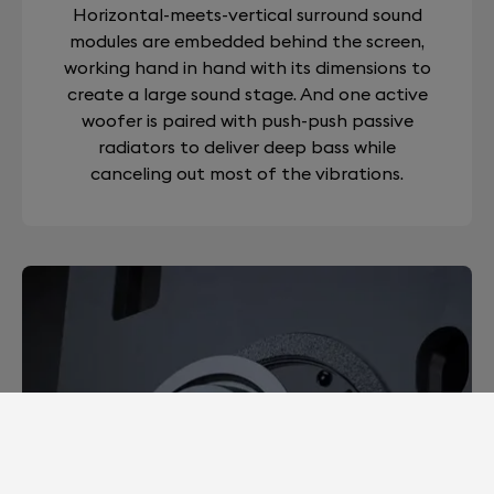
Horizontal-meets-vertical surround sound
modules are embedded behind the screen,
working hand in hand with its dimensions to
create a large sound stage. And one active
woofer is paired with push-push passive
radiators to deliver deep bass while
canceling out most of the vibrations.