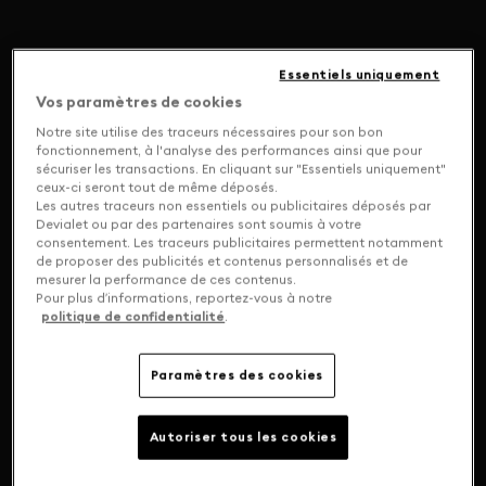
Essentiels uniquement
Vos paramètres de cookies
Notre site utilise des traceurs nécessaires pour son bon
fonctionnement, à l'analyse des performances ainsi que pour
sécuriser les transactions. En cliquant sur "Essentiels uniquement"
ceux-ci seront tout de même déposés.
Les autres traceurs non essentiels ou publicitaires déposés par
Devialet ou par des partenaires sont soumis à votre
consentement. Les traceurs publicitaires permettent notamment
de proposer des publicités et contenus personnalisés et de
mesurer la performance de ces contenus.
Pour plus d’informations, reportez-vous à notre
politique de confidentialité
.
Paramètres des cookies
Autoriser tous les cookies