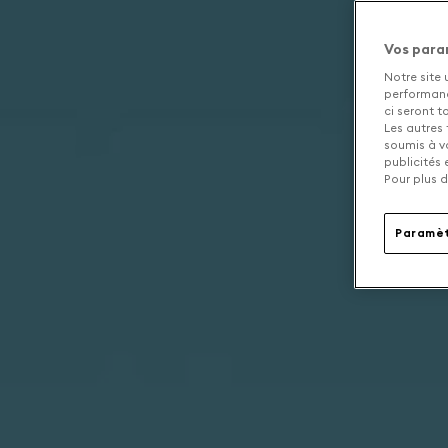
Vos para
Notre site 
performance
ci seront 
Les autres 
soumis à v
publicités
Pour plus d
Paramèt