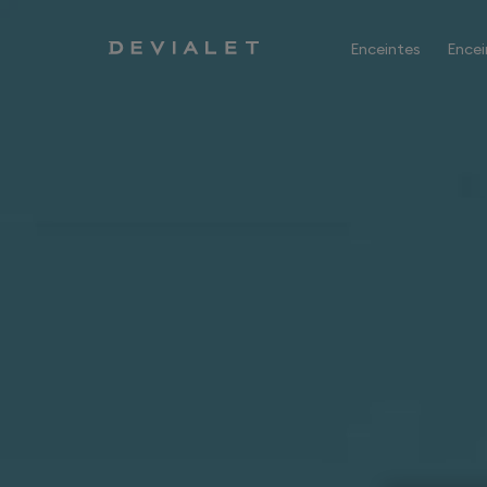
Aller au contenu principal
Enceintes
Encei