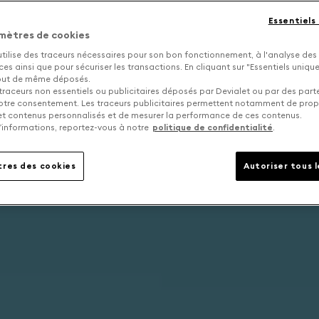
Essentiels
mètres de cookies
utilise des traceurs nécessaires pour son bon fonctionnement, à l'analyse des
s ainsi que pour sécuriser les transactions. En cliquant sur "Essentiels uniq
tout de même déposés.
traceurs non essentiels ou publicitaires déposés par Devialet ou par des part
otre consentement. Les traceurs publicitaires permettent notamment de pro
 et contenus personnalisés et de mesurer la performance de ces contenus.
’informations, reportez-vous à notre
politique de confidentialité
.
res des cookies
Autoriser tous 