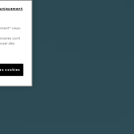
 uniquement
uement" ceux-
enaires sont
poser des
les cookies