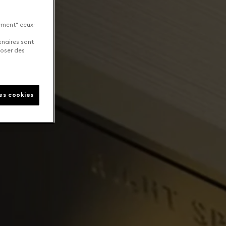
uement" ceux-
enaires sont
poser des
les cookies