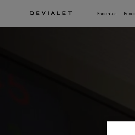
Aller au contenu principal
Enceintes
Encei