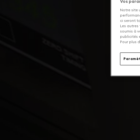
Vos para
Notre site 
performance
ci seront 
Les autres 
soumis à v
publicités
Pour plus d
Paramèt