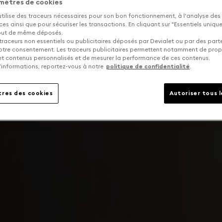
mètres de cookies
utilise des traceurs nécessaires pour son bon fonctionnement, à l'analyse des
s ainsi que pour sécuriser les transactions. En cliquant sur "Essentiels uniq
tout de même déposés.
traceurs non essentiels ou publicitaires déposés par Devialet ou par des part
otre consentement. Les traceurs publicitaires permettent notamment de pro
 et contenus personnalisés et de mesurer la performance de ces contenus.
’informations, reportez-vous à notre
politique de confidentialité
.
res des cookies
Autoriser tous 