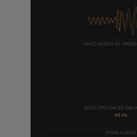
VIVID AUDIO K1 : PR
ESTA OPCIÓN ES OBL
43 Hz
VIVID AUDIO 