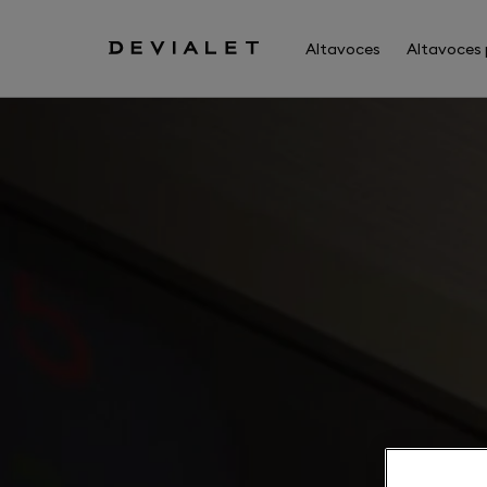
Ir al contenido principal
Altavoces
Altavoces 