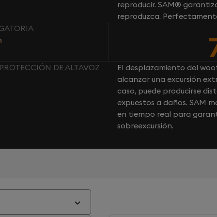
reproducir. SAM® garantiza
reproduzca. Perfectament
IGATORIA
n
 : PROTECCIÓN DE ALTAVOZ
El desplazamiento del woo
alcanzar una excursión ext
caso, puede producirse dist
expuestos a daños. SAM mo
en tiempo real para garant
sobreexcursión.