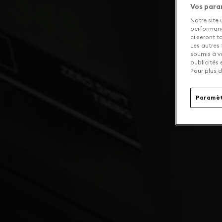
Vos para
Notre site 
performance
ci seront 
Les autres 
soumis à v
publicités
Pour plus d
Paramèt