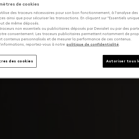
mètres de cookies
utilise des traceurs nécessaires pour son bon fonctionnement, à l'analyse des
s ainsi que pour sécuriser les transactions. En cliquant sur "Essentiels uniq
tout de même déposés.
traceurs non essentiels ou publicitaires déposés par Devialet ou par des part
otre consentement. Les traceurs publicitaires permettent notamment de pro
 et contenus personnalisés et de mesurer la performance de ces contenus.
’informations, reportez-vous à notre
politique de confidentialité
.
res des cookies
Autoriser tous 