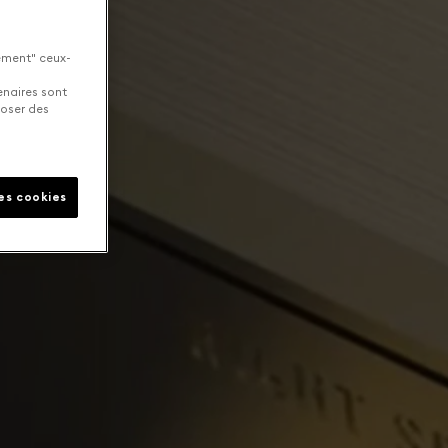
uement" ceux-
enaires sont
poser des
les cookies