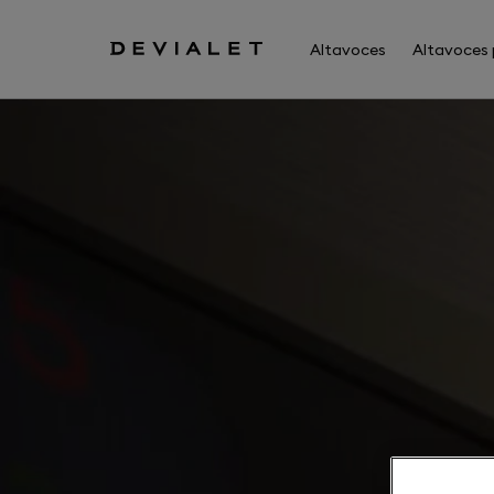
Ir al contenido principal
Altavoces
Altavoces 