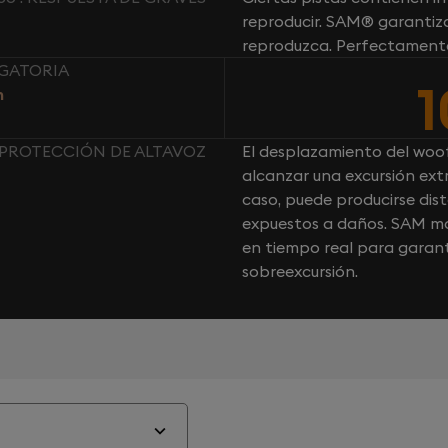
reproducir. SAM® garantiza
reproduzca. Perfectament
IGATORIA
n
 PROTECCIÓN DE ALTAVOZ
El desplazamiento del woo
alcanzar una excursión ext
caso, puede producirse dist
expuestos a daños. SAM mo
en tiempo real para garant
sobreexcursión.