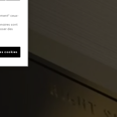
uement" ceux-
enaires sont
poser des
les cookies