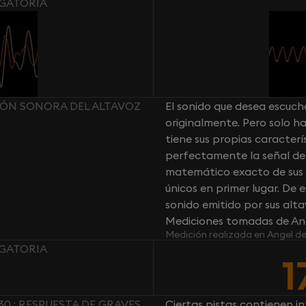
IGATORIA
IÓN SONORA DEL ALTAVOZ
El sonido que desea escucha
originalmente. Pero solo 
tiene sus propias caracter
perfectamente la señal de a
matemático exacto de sus al
únicos en primer lugar. De
sonido emitido por sus altav
Mediciones tomadas de Ang
Medición realizada en Angel d
IGATORIA
1
0 : RESPUESTA DE GRAVES
Ciertas pistas contienen in