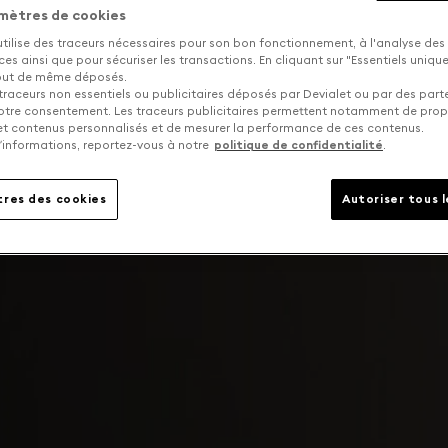
mètres de cookies
utilise des traceurs nécessaires pour son bon fonctionnement, à l'analyse des
s ainsi que pour sécuriser les transactions. En cliquant sur "Essentiels uniq
tout de même déposés.
traceurs non essentiels ou publicitaires déposés par Devialet ou par des part
otre consentement. Les traceurs publicitaires permettent notamment de pro
 et contenus personnalisés et de mesurer la performance de ces contenus.
’informations, reportez-vous à notre
politique de confidentialité
.
res des cookies
Autoriser tous 