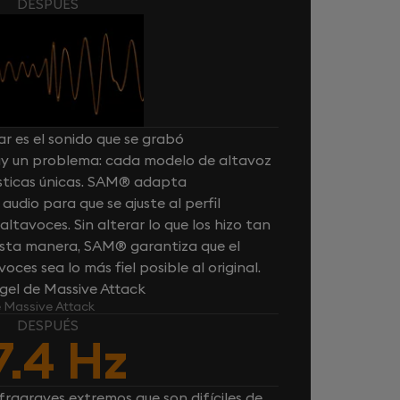
DESPUÉS
r es el sonido que se grabó
hay un problema: cada modelo de altavoz
ísticas únicas. SAM® adapta
udio para que se ajuste al perfil
tavoces. Sin alterar lo que los hizo tan
 esta manera, SAM® garantiza que el
oces sea lo más fiel posible al original.
el de Massive Attack
e Massive Attack
DESPUÉS
7.4 Hz
fragraves extremos que son difíciles de