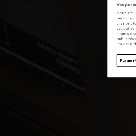
Vos para
Notre site 
performance
ci seront 
Les autres 
soumis à v
publicités
Pour plus d
Paramèt