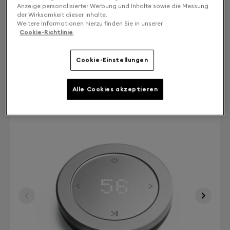
Solo oder Stereo: Wählen Sie Ihr Erlebnis
Anzeige personalisierter Werbung und Inhalte sowie die Messung
der Wirksamkeit dieser Inhalte.
Weitere Informationen hierzu finden Sie in unserer
MONO
1.600 €
Cookie-Richtlinie
.
STEREO
3.200 €
Cookie-Einstellungen
Alle Cookies akzeptieren