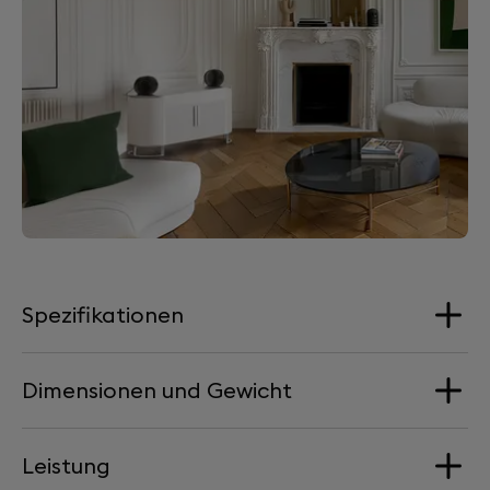
Spezifikationen
Dimensionen und Gewicht
Lautsprecher
1x Fullrange Aluminium-Kalotte
Leistung
2x Woofer mit Aluminium-Kalotte
Abmessungen