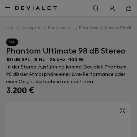
Zur Hauptseite
Home
Lautsprecher
Phantom Ultimate 98 dB
Phantom Ultimate 98 dB S
NEU
Phantom Ultimate 98 dB Stereo
101 dB SPL. 18 Hz - 25 kHz. 400 W.
In der Stereo-Ausführung kommt Devialet Phantom
98 dB der Atmosphäre einer Live-Performance oder
einer Originalaufnahme am nächsten.
3.200 €