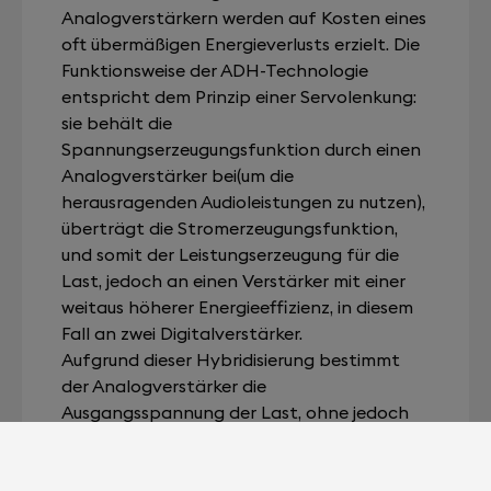
Analogverstärkern werden auf Kosten eines
oft übermäßigen Energieverlusts erzielt. Die
Funktionsweise der ADH-Technologie
entspricht dem Prinzip einer Servolenkung:
sie behält die
Spannungserzeugungsfunktion durch einen
Analogverstärker bei(um die
herausragenden Audioleistungen zu nutzen),
überträgt die Stromerzeugungsfunktion,
und somit der Leistungserzeugung für die
Last, jedoch an einen Verstärker mit einer
weitaus höherer Energieeffizienz, in diesem
Fall an zwei Digitalverstärker.
Aufgrund dieser Hybridisierung bestimmt
der Analogverstärker die
Ausgangsspannung der Last, ohne jedoch
den damit verbundenen Strom zu erzeugen.
Seine Leistungsstärke bleibt dadurch
sowohl im Leerlauf als auch unter Belastung