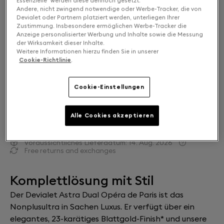
Essenzielle“ werden diese dennoch gesetzt.
Gold leaf
Andere, nicht zwingend notwendige oder Werbe-Tracker, die von
Devialet oder Partnern platziert werden, unterliegen Ihrer
Zustimmung. Insbesondere ermöglichen Werbe-Tracker die
Anzeige personalisierter Werbung und Inhalte sowie die Messung
Mono oder Dual: Wählen Sie Ihr Setup
der Wirksamkeit dieser Inhalte.
Weitere Informationen hierzu finden Sie in unserer
SOLO
22.000 €
Cookie-Richtlinie
.
DUAL
40.000 €
Cookie-Einstellungen
Alle Cookies akzeptieren
ZUM WARENKORB HINZUFÜGEN
Voraussichtliches Lieferdatum:
14. Aug. 2026
Free returns and exchanges
Komplettlösung mit Stil
Der Devialet Astra Dual Opéra de Paris ist das
Nonplusultra in Sachen Luxus. Er verfügt über ein
elegantes, 23-karätiges Blattgold-Finish* und unsere