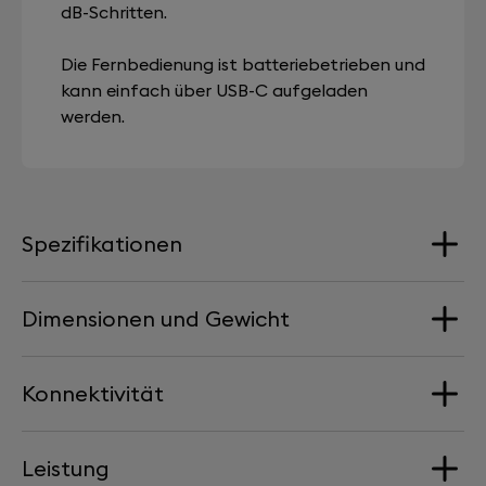
dB-Schritten.
Die Fernbedienung ist batteriebetrieben und
kann einfach über USB-C aufgeladen
werden.
Spezifikationen
Dimensionen und Gewicht
Reichweite
Dual-mono
Konnektivität
Abmessungen
Streaming-dienste
Breite: 386 mm | Tiefe: 386 mm | Höhe: 47 mm
Airplay
Leistung
WLAN