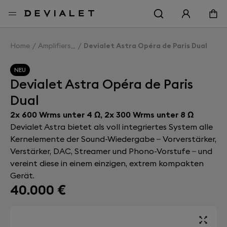
Zur Hauptseite
Home
Amplifiers
Devialet Astra Opéra de Paris Dual
NEU
Devialet Astra Opéra de Paris
Dual
2x 600 Wrms unter 4 Ω, 2x 300 Wrms unter 8 Ω
Devialet Astra bietet als voll integriertes System alle
Kernelemente der Sound-Wiedergabe – Vorverstärker,
Verstärker, DAC, Streamer und Phono-Vorstufe – und
vereint diese in einem einzigen, extrem kompakten
Gerät.
40.000 €