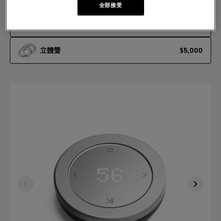
單聲道或立體聲：選擇您的體驗
全部接受
單聲道
$2,500
立體聲
$5,000