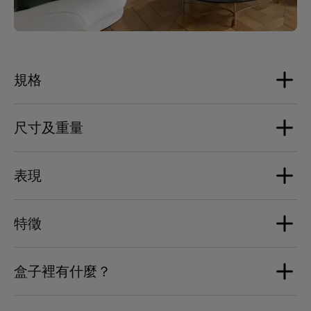
規格
尺寸及重量
揚聲器
1个全频铝制圆顶单体
表現
2个铝制圆顶低音单体
尺寸
音响：宽度：157毫米 / 6.2英寸 | 深度：219毫米 / 8.6英寸
處理器
特徵
| 高度：168毫米 / 6.6英寸
最大音量
SoC NXP i.MX 8M Nano 4 x 1.5 GHz
包装：宽度：210毫米 / 8.3英寸 | 深度：285毫米 / 11.2英寸
101 dB SPL (2 x 98 dB SPL) @ 1m
| 高度：250毫米 / 9.8英寸
盒子裡有什麼？
側邊鍍層
同步
放大功率
重量
深林绿机身：超哑光涂层 - RAL DESIGN 140 20 05
Phantom synchronisation via Wi-Fi, Ethernet.
2x Devialet Phantom Ultimate 108分贝音响