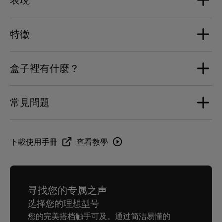
尺寸
2个ABS圆顶低音单体（新一代）
音响：宽度：246毫米 / 9.7英寸 | 深度：342毫米 / 13.5英
特徵
寸 | 高度：255毫米 / 9.7英寸
處理器
最大音量
包装：宽度：287毫米 / 11.3英寸 | 深度：446毫米 / 17.6英
SoC NXP i.MX 8M Nano 4 x 1.5 GHz
108 dB SPL @ 1m
寸 | 高度：280毫米 / 11.0英寸
盒子裡有什麼？
同步
側邊鍍層
放大功率
重量
Phantom synchronisation via Wi-Fi, Ethernet.
Devialet Phantom Ultimate 108分贝音响
深林绿机身：超哑光涂层 - RAL DESIGN 140 20 05
1100W
常見問題
音响：11.1千克 / 24.5磅
电源线
侧板：塑料材质 - 高光镜面抛光处理 - PVD PANTONE
包装：12.3千克 / 27.1磅
说明文件
連接
METAL 8523C
頻率響應（頻寬）
AirPlay
是否必须使用Devialet App设置Devialet
下載使用手冊
查看教學
14 Hz - 35 kHz (+/- 6 dB)
Google Cast
電源
Phantom Ultimate音响？
Spotify Connect - 兼容 Lossless
100-240 V~50/60Hz
Tidal Connect
是的。首次使用时需要通过Devialet App完成初始化设
UPnP
置。若未进行此项配置，即使通过蓝牙连接，也无法启用
寻找您的专属之声
Roon Ready (RAAT)
獨家技術
音响。
选择您的理想型号
蓝牙5.3 (SBC和AAC编码)
如何将两台Devialet Phantom Ultimate音响配对
新一代ADH®、SAM®、HBI®、AVL™、DAC Magic
您的完美搭档触手可及。通过简洁易懂的
1x TOSLINK® (光纤)