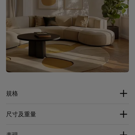
規格
尺寸及重量
揚聲器
1个铝制圆顶高音单体（新一代）
表現
1个铝制圆顶中音单体（新一代）