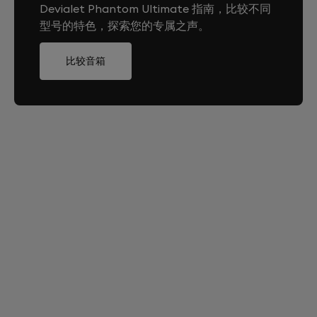
成立体声系统？
Wire®、Devialet ASIC、Devialet操作系统DOS 3
Devialet Phantom Ultimate 指南，比较不同
Qobuz Connect
型号的特色，探索您的专属之声。
通过Devialet App即可完成立体声配对。当两台相同型号
音响均已开启，并已分别完成设置后，App将自动提示进
網路
比较音箱
行配对。您也可通过设置菜单手动启动配对程序。
WiFi 6（2.4 GHz和5 GHz）
能否将Devialet Phantom I音响与Devialet
Phantom Ultimate音响配对成立体声系统？
應用程式
不能，仅可将两台相同型号的音响进行立体声配对。
Devialet（iOS和Android）
哪些配件适用于Devialet Phantom Ultimate 108
dB音响？
Devialet Phantom Ultimate 108 dB音响兼容Treepod与
Tree支架、Gecko壁挂式安装以及Devialet遥控器。
请注意，Devialet Arch不在此兼容范围内。
Devialet Phantom I系列的配件（包含Cocoon便携包）
仍可通用，但材质可能存在差异。
Devialet Phantom Ultimate音响的保修期为多
久？