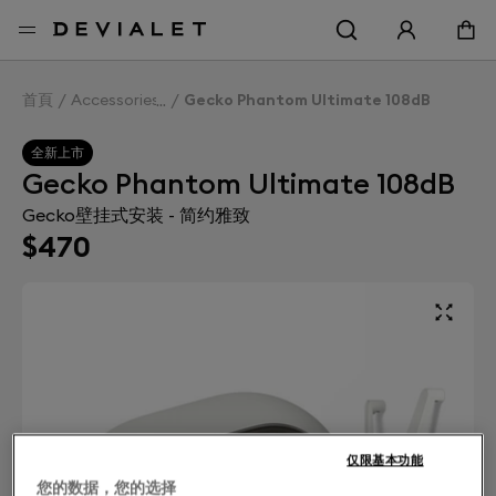
转到主内容
首頁
Accessories
Gecko Phantom Ultimate 108dB
全新上市
Gecko Phantom Ultimate 108dB
Gecko壁挂式安装 - 简约雅致
$470
仅限基本功能
您的数据，您的选择