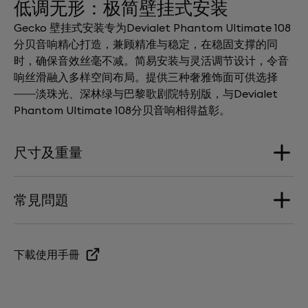
低调无形：极简壁挂式安装
Gecko 壁挂式安装专为Devialet Phantom Ultimate 108
分贝音响精心打造，兼顾精准与稳定，在稳固支撑的同
时，确保音效丝毫不减。简易安装与灵活调节设计，令音
响丝滑融入多样空间布局。提供三种奢雅饰面可供选择
——淡珠光、深林绿与巴黎歌剧院特别版，与Devialet
Phantom Ultimate 108分贝音响相得益彰。
尺寸及重量
常見問題
尺寸
168 mm x 290 mm x 277 mm
GECKO 的作用是什么？
下載使用手冊
重量
Gecko 能够让您以想要的高度来安装 Phantom。
900g
GECKO 有电缆吗?