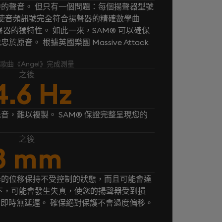
的聲音。 但只有一個問題：每個揚聲器型號
® 使音頻訊號完全符合揚聲器的精確數學曲
器的獨特性。 如此一來，SAM® 可以確保
音。 根據英國樂團 Massive Attack
k 的歌曲《Angel》完成測量
之後
4.6 Hz
音，難以複製。 SAM® 保證完整呈現您的
之後
8 mm
器的位移保持不受控制的狀態，而且可能會達
下，可能會發生失真，使您的揚聲器受到損
， 即時無延遲。 確保絕對保護不會過度偏移。