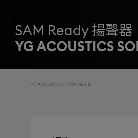
SAM Ready 揚聲器
YG ACOUSTICS SON
YG ACOUSTICS
SONJA 3.2