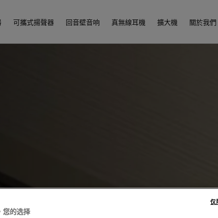
器
可攜式揚聲器
回音壁音响
真無線耳機
擴大機
關於我們
仅
，您的选择