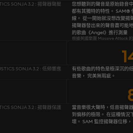
TICS SONJA 3.2 : 揚聲器聲壓
您想聽到的聲音是原始錄音中
都有其獨特的特性。 SAM
線。 從一開始就沒想改變揚聲
揚聲器發出來的聲音盡可能地忠於原
的歌曲《Angel》進行測量
根據英國樂團 Massive Attac
1
STICS SONJA 3.2 : 低頻響應
有些歌曲的特色是極深沉的低
音樂， 完美無瑕疵。
TICS SONJA 3.2 : 揚聲器保護
當音樂很大聲時，低音揚聲
到偏移的極限。 在這種情況
壞。 SAM 監控揚聲器位移