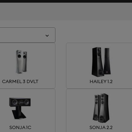
CARMEL 3 DVLT
HAILEY 1.2
SONJA 1C
SONJA 2.2