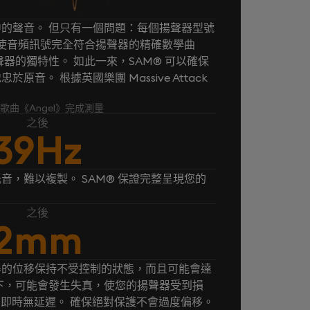
的聲音。 但只有一個問題：每個揚聲器型號
® 使音頻訊號完全符合揚聲器的精確數學曲
器的獨特性。 如此一來，SAM® 可以確保
音。 根據英國樂團 Massive Attack
k 的歌曲《Angel》完成測量
之後
39Hz
音，難以複製。 SAM® 保證完整呈現您的
之後
2mm
器的位移保持不受控制的狀態，而且可能會達
下，可能會發生失真，使您的揚聲器受到損
， 即時無延遲。 確保絕對保護不會過度偏移。