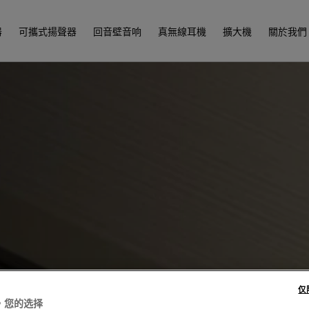
器
可攜式揚聲器
回音壁音响
真無線耳機
擴大機
關於我們
仅
，您的选择