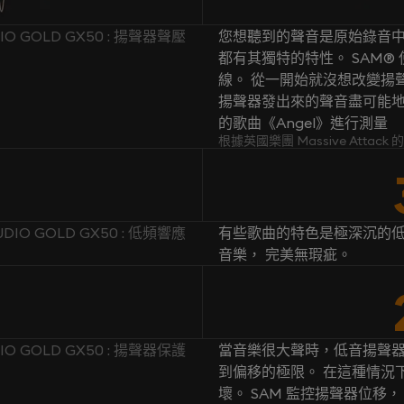
IO GOLD GX50 : 揚聲器聲壓
您想聽到的聲音是原始錄音中
都有其獨特的特性。 SAM
線。 從一開始就沒想改變揚聲
揚聲器發出來的聲音盡可能地忠於原
的歌曲《Angel》進行測量
根據英國樂團 Massive Attac
UDIO GOLD GX50 : 低頻響應
有些歌曲的特色是極深沉的低
音樂， 完美無瑕疵。
IO GOLD GX50 : 揚聲器保護
當音樂很大聲時，低音揚聲
到偏移的極限。 在這種情況
壞。 SAM 監控揚聲器位移