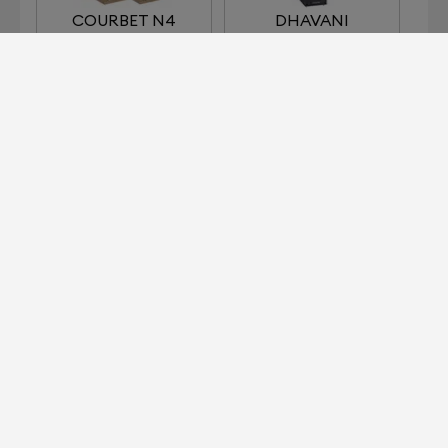
COURBET N4
DHAVANI
DUFY SIGNATURE
MATISSE HD
載入更多
為商用空間打造的 Devialet 專業版
前往了解！