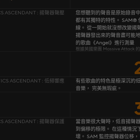
CS ASCENDANT : 揚聲器聲壓
您想聽到的聲音是原始錄音中
都有其獨特的特性。 SAM
線。 從一開始就沒想改變揚聲
揚聲器發出來的聲音盡可能地忠於原
的歌曲《Angel》進行測量
根據英國樂團 Massive Attac
TICS ASCENDANT : 低頻響應
有些歌曲的特色是極深沉的低
音樂， 完美無瑕疵。
CS ASCENDANT : 揚聲器保護
當音樂很大聲時，低音揚聲
到偏移的極限。 在這種情況
壞。 SAM 監控揚聲器位移