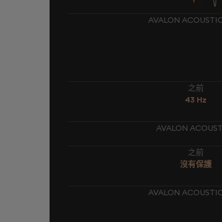
AVALON ACOUSTI
之前
43 Hz
AVALON ACOUS
之前
沒有保護
AVALON ACOUSTI