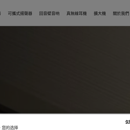
器
可攜式揚聲器
回音壁音响
真無線耳機
擴大機
關於我們
仅
，您的选择