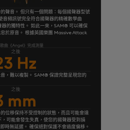
的聲音。 但只有一個問題：每個揚聲器型號
® 使音頻訊號完全符合揚聲器的精確數學曲
器的獨特性。 如此一來，SAM® 可以確保
音。 根據英國樂團 Massive Attack
k 的歌曲《Angel》完成測量
之後
23 Hz
音，難以複製。 SAM® 保證完整呈現您的
之後
3 mm
器的位移保持不受控制的狀態，而且可能會達
下，可能會發生失真，使您的揚聲器受到損
， 即時無延遲。 確保絕對保護不會過度偏移。