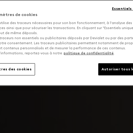
Essentiels
mètres de cookies
utilise des traceurs nécessaires pour son bon fonctionnement, à l'analyse des
s ainsi que pour sécuriser les transactions. En cliquant sur "Essentiels uniq
tout de même déposés.
traceurs non essentiels ou publicitaires déposés par Devialet ou par des part
otre consentement. Les traceurs publicitaires permettent notamment de pro
 et contenus personnalisés et de mesurer la performance de ces contenus.
’informations, reportez-vous à notre
politique de confidentialité
.
res des cookies
Autoriser tous 