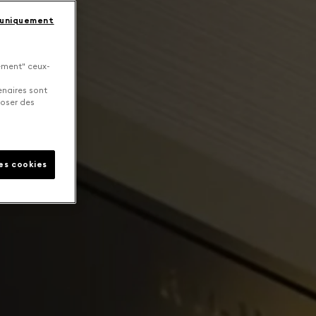
 uniquement
uement" ceux-
enaires sont
poser des
les cookies