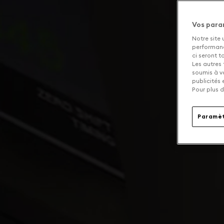
Vos para
Notre site 
performance
ci seront 
Les autres 
soumis à v
publicités
Pour plus d
Paramèt