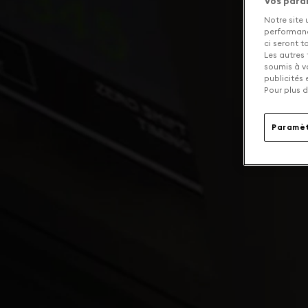
Vos para
Notre site 
performance
ci seront 
Les autres 
soumis à v
publicités
Pour plus d
Paramèt