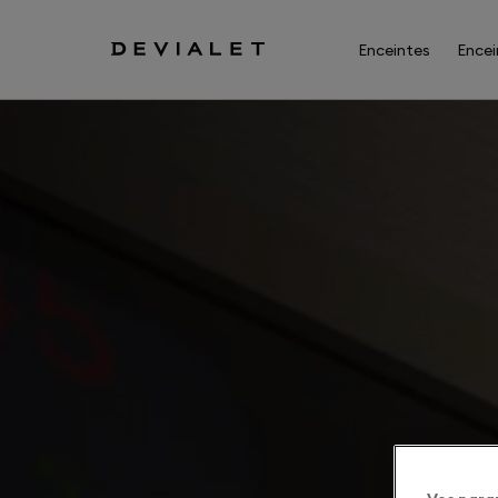
Aller au contenu principal
Enceintes
Encei