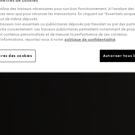
mètres de cookies
utilise des traceurs nécessaires pour son bon fonctionnement, à l'analyse des
s ainsi que pour sécuriser les transactions. En cliquant sur "Essentiels uniq
tout de même déposés.
traceurs non essentiels ou publicitaires déposés par Devialet ou par des part
otre consentement. Les traceurs publicitaires permettent notamment de pro
 et contenus personnalisés et de mesurer la performance de ces contenus.
’informations, reportez-vous à notre
politique de confidentialité
.
res des cookies
Autoriser tous 