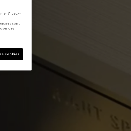
uement" ceux-
enaires sont
poser des
les cookies