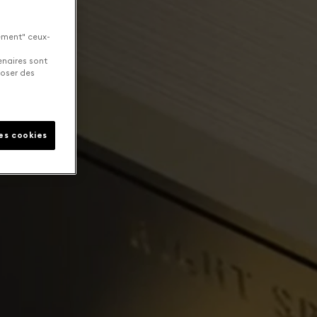
uement" ceux-
enaires sont
poser des
les cookies