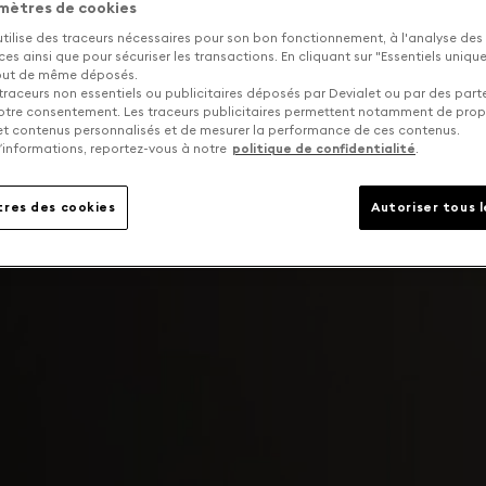
mètres de cookies
utilise des traceurs nécessaires pour son bon fonctionnement, à l'analyse des
s ainsi que pour sécuriser les transactions. En cliquant sur "Essentiels uniq
tout de même déposés.
traceurs non essentiels ou publicitaires déposés par Devialet ou par des part
otre consentement. Les traceurs publicitaires permettent notamment de pro
 et contenus personnalisés et de mesurer la performance de ces contenus.
’informations, reportez-vous à notre
politique de confidentialité
.
res des cookies
Autoriser tous 