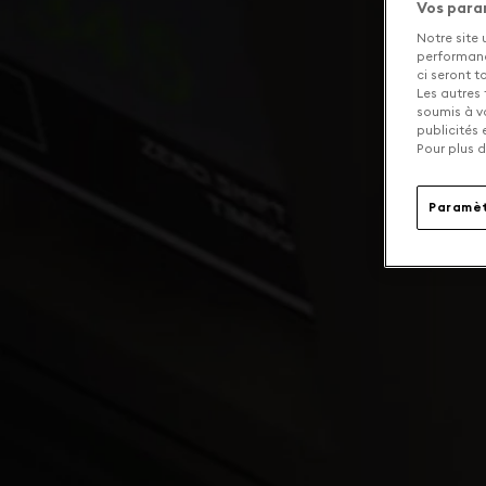
Vos para
Notre site 
performance
ci seront 
Les autres 
soumis à v
publicités
Pour plus d
Paramèt