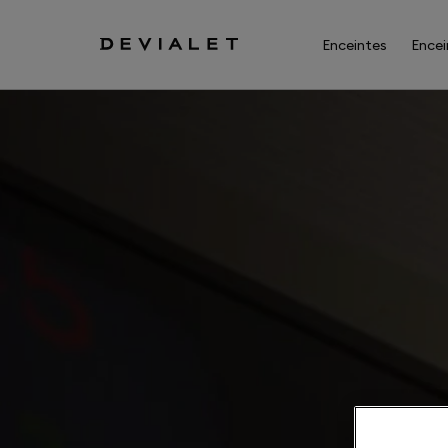
Aller au contenu principal
Enceintes
Encei