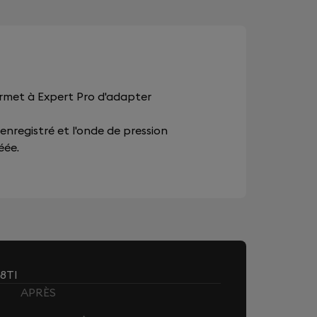
ermet à Expert Pro d'adapter
 enregistré et l'onde de pression
éée.
8TI
APRÈS