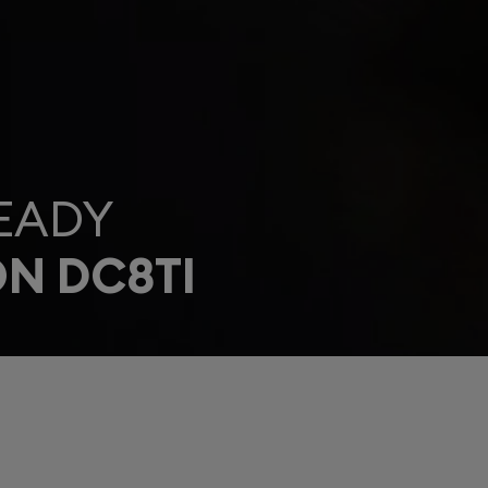
EADY
ON DC8TI