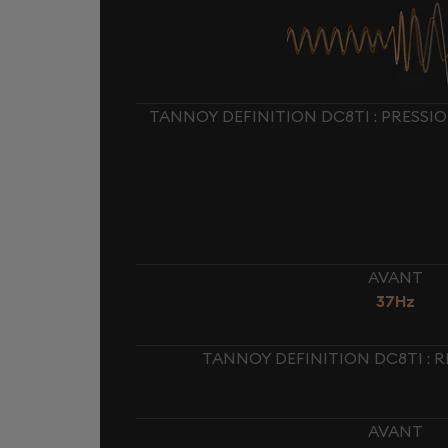
TANNOY DEFINITION DC8TI : PRESSI
AVANT
37Hz
TANNOY DEFINITION DC8TI : 
AVANT