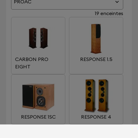
PROAC
19 enceintes
CARBON PRO
RESPONSE 1.5
EIGHT
RESPONSE 1SC
RESPONSE 4