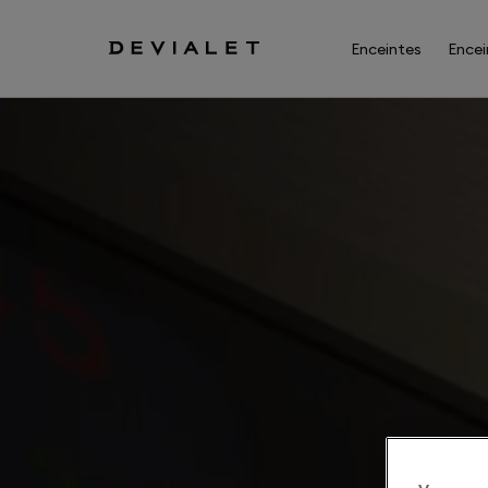
Aller au contenu principal
Enceintes
Encei