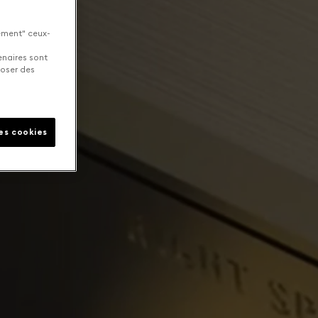
uement" ceux-
enaires sont
poser des
les cookies