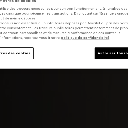
mètres de cookies
utilise des traceurs nécessaires pour son bon fonctionnement, à l'analyse des
s ainsi que pour sécuriser les transactions. En cliquant sur "Essentiels uniq
tout de même déposés.
traceurs non essentiels ou publicitaires déposés par Devialet ou par des part
otre consentement. Les traceurs publicitaires permettent notamment de pro
 et contenus personnalisés et de mesurer la performance de ces contenus.
’informations, reportez-vous à notre
politique de confidentialité
.
res des cookies
Autoriser tous 