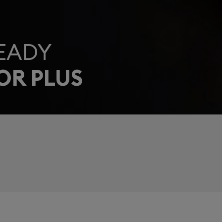
EADY
OR PLUS