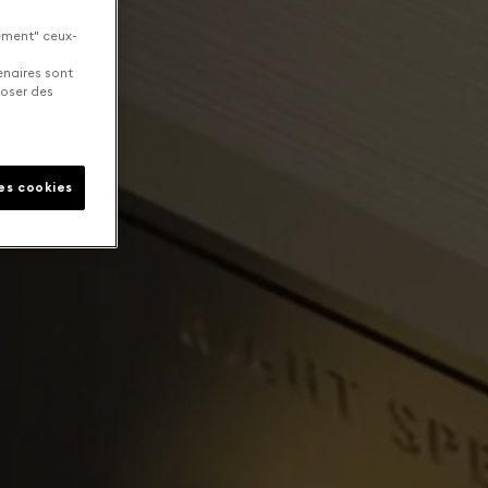
uement" ceux-
enaires sont
poser des
les cookies