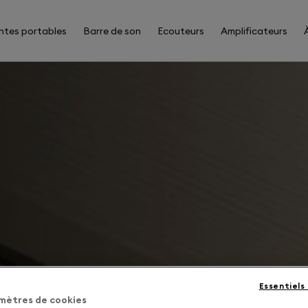
ntes portables
Barre de son
Ecouteurs
Amplificateurs
Essentiels
mètres de cookies