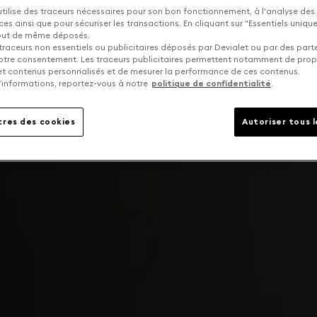
utilise des traceurs nécessaires pour son bon fonctionnement, à l'analyse des
s ainsi que pour sécuriser les transactions. En cliquant sur "Essentiels uniq
tout de même déposés.
traceurs non essentiels ou publicitaires déposés par Devialet ou par des part
otre consentement. Les traceurs publicitaires permettent notamment de pro
 et contenus personnalisés et de mesurer la performance de ces contenus.
’informations, reportez-vous à notre
politique de confidentialité
.
res des cookies
Autoriser tous 