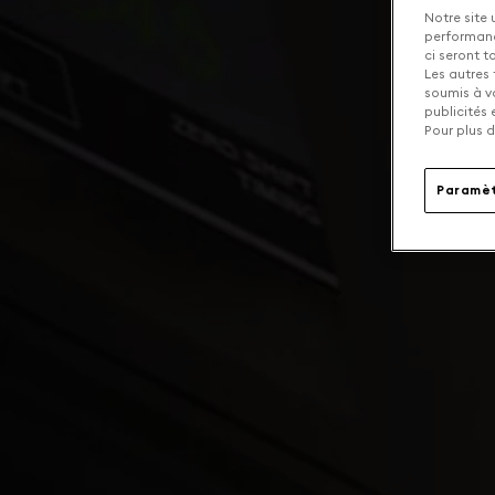
Notre site 
performance
ci seront 
Les autres 
soumis à v
publicités
Pour plus d
Paramèt