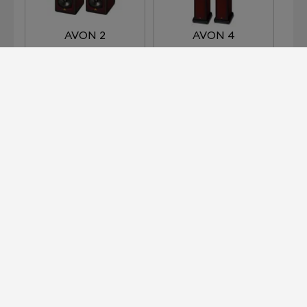
AVON 2
AVON 4
AVON 5
HARLECH
Devialet pour les professionnels ?
C'est ici.