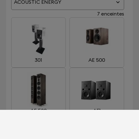
ACOUSTIC ENERGY
7 enceintes
301
AE 500
AE 520
AE1