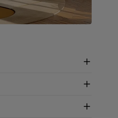
ide Plating
uerpo: pintura ultramate - RAL DESIGN 140
0 05
aneles laterales: plástico - pulido espejo
rillante - PVD PANTONE METAL 8523C