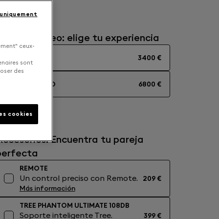
 uniquement
olo o estéreo: elige tu experiencia
uement" ceux-
MONO
3400 €
enaires sont
poser des
ESTÉREO
6800 €
les cookies
Accesorios: Encuentra tu pareja
perfecta
REMOTE
Un control preciso con Remote.
209 €
Más información
TREE PHANTOM ULTIMATE 108DB
Soporte inteligente Tree.
399 €