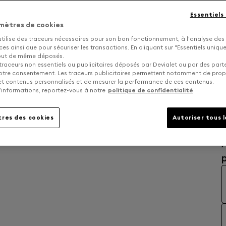
Essentiels
mètres de cookies
S
utilise des traceurs nécessaires pour son bon fonctionnement, à l'analyse des
s ainsi que pour sécuriser les transactions. En cliquant sur "Essentiels uniq
tout de même déposés.
traceurs non essentiels ou publicitaires déposés par Devialet ou par des part
otre consentement. Les traceurs publicitaires permettent notamment de pro
 et contenus personnalisés et de mesurer la performance de ces contenus.
’informations, reportez-vous à notre
politique de confidentialité
.
res des cookies
Autoriser tous 