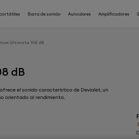
portátiles
Barra de sonido
Auriculares
Amplificadores
tom Ultimate 108 dB
08 dB
frece el sonido característico de Devialet, un
o orientado al rendimiento.
F
D