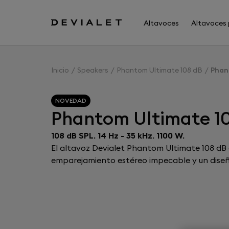
Ir al contenido principal
Altavoces
Altavoces 
Inicio
Speakers
Phantom Ultimate 108 dB
Phan
NOVEDAD
Phantom Ultimate 1
108 dB SPL. 14 Hz - 35 kHz. 1100 W.
El altavoz Devialet Phantom Ultimate 108 dB o
emparejamiento estéreo impecable y un diseñ