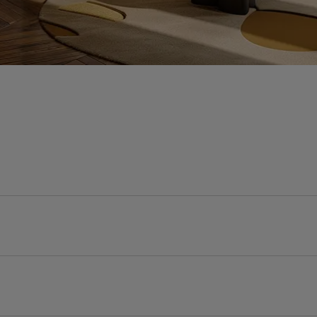
Procesador
S
SoC NXP i.MX 8M Nano 4 x 1,5 GHz
C
2
Peso
P
b
m | Alto: 255 mm
Altavoz: 11,1 kg