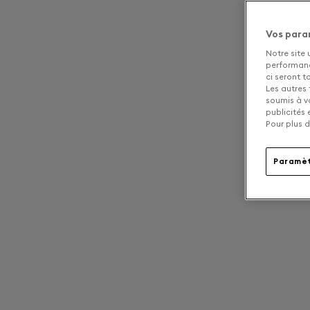
Vos para
Notre site 
performance
ci seront 
Les autres 
soumis à v
publicités
Pour plus d
Paramèt