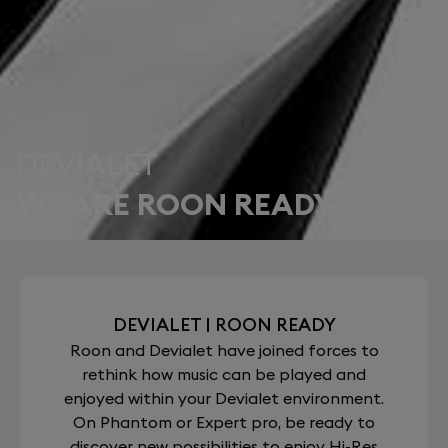
DEVIALET
WE ARE ROON READY.
DEVIALET | ROON READY
Roon and Devialet have joined forces to
rethink how music can be played and
enjoyed within your Devialet environment.
On Phantom or Expert pro, be ready to
discover new possibilities to enjoy Hi-Res