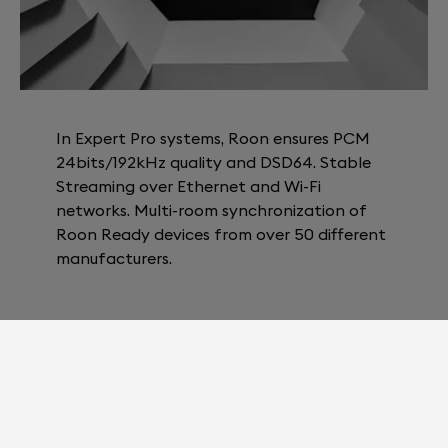
In Expert Pro systems, Roon ensures PCM
24bits/192kHz quality and DSD64. Stable
Streaming over Ethernet and Wi-Fi
networks. Multi-room synchronization of
Roon Ready devices from over 50 different
manufacturers.
“Devialet and Roon share a long history,
going back to Roon’s first Devialet
integration with the Expert series. Now