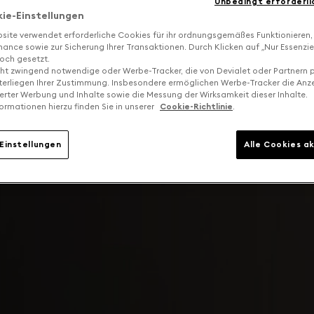
Unbedingt erforderli
kie-Einstellungen
site verwendet erforderliche Cookies für ihr ordnungsgemäßes Funktionieren,
ance sowie zur Sicherung Ihrer Transaktionen. Durch Klicken auf „Nur Essenzie
och gesetzt.
cht zwingend notwendige oder Werbe-Tracker, die von Devialet oder Partnern p
terliegen Ihrer Zustimmung. Insbesondere ermöglichen Werbe-Tracker die Anz
ierter Werbung und Inhalte sowie die Messung der Wirksamkeit dieser Inhalte.
ormationen hierzu finden Sie in unserer
Cookie-Richtlinie
.
Einstellungen
Alle Cookies a