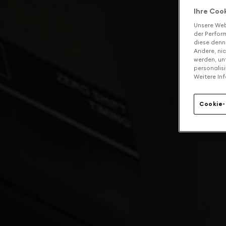
Ihre Coo
Unsere Web
der Perform
diese denn
Andere, ni
werden, un
personalis
Weitere Inf
Cookie-