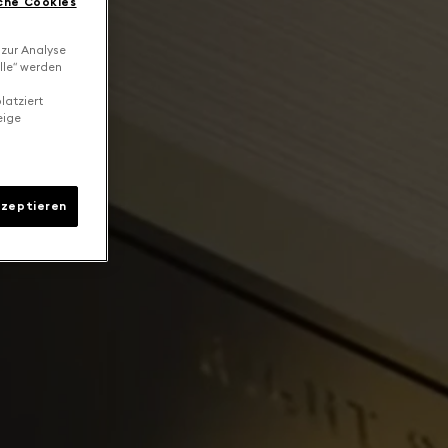
che Cookies
 zur Analyse
lle“ werden
latziert
eige
kzeptieren